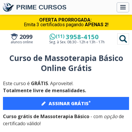
PRIME CURSOS
OFERTA PRORROGADA:
Emita 3 certificados pagando
APENAS 2!
3958-4150
2099
(11)
alunos online
Seg. à Sex.
08:30 - 12h e 13h - 17h
Curso de Massoterapia Básico
Online Grátis
Este curso é
GRÁTIS
. Aproveite!.
Totalmente livre de mensalidades.
*
ASSINAR GRÁTIS
Curso grátis de Massoterapia Básico
- com
opção
de
certificado válido!