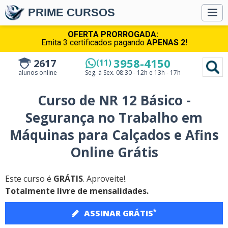
PRIME CURSOS
OFERTA PRORROGADA:
Emita 3 certificados pagando
APENAS 2!
3958-4150
2617
(11)
alunos online
Seg. à Sex.
08:30 - 12h e 13h - 17h
Curso de NR 12 Básico -
Segurança no Trabalho em
Máquinas para Calçados e Afins
Online Grátis
Este curso é
GRÁTIS
. Aproveite!.
Totalmente livre de mensalidades.
*
ASSINAR GRÁTIS