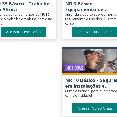
 35 Básico - Trabalho
NR 6 Básico -
 Altura
Equipamento de
enda os fundamentos da NR 35
Proteção Individual (E
Aprenda o básico sobre a norm
re o trabalho em altura, com este
regulamenta o uso dos EPIs com
so!
curso!
Acessar Curso Grátis
Acessar Curso Grátis
NR 10 Básico - Segura
em Instalações e
Serviços em Eletricid
Curso essencial para quem trab
com eletricidade!
Acessar Curso Grátis