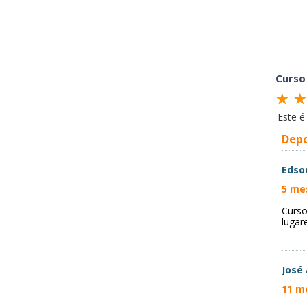
Curso
Este 
Dep
Edso
5 me
Curso
lugar
José 
11 m