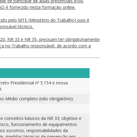
 de participar de aulas presenciais e/ou
O é fornecido nesta formação online.
cido pelo MTE (Ministério do Trabalho) pois é
onsável técnico.
0, NR 33 e NR 35, precisam ter obrigatoriamente
ça no Trabalho responsável, de acordo com a
reto Presidencial nº 5.154 e nossa
.
ino Médio completo (não obrigatório).
os conceitos básicos da NR 33; objetivo e
 risco, funcionamento de equipamentos
ros socorros, responsabilidades da
úde, medidas técnicas de prevenção em