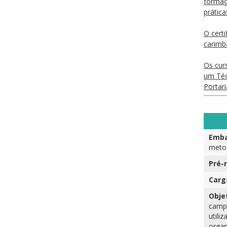
formaç
prátic
O certi
carimb
Os cur
um Téc
Portar
Emba
metod
Pré-r
Carg
Obje
campo
utili
organ