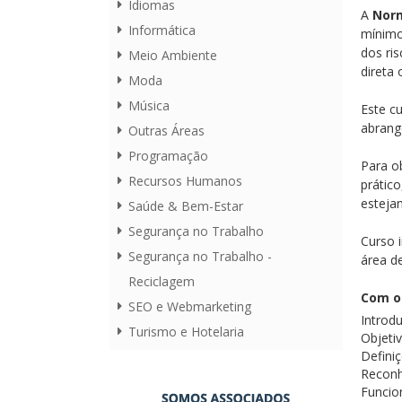
Idiomas
A
Nor
Informática
mínimo
dos ri
Meio Ambiente
direta
Moda
Música
Este c
abrang
Outras Áreas
Programação
Para o
Recursos Humanos
prátic
esteja
Saúde & Bem-Estar
Segurança no Trabalho
Curso 
Segurança no Trabalho -
área d
Reciclagem
Com o
SEO e Webmarketing
Introd
Turismo e Hotelaria
Objeti
Defini
Reconh
Funcio