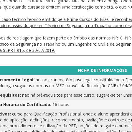
ão somente TEÓRICA. Para algumas NRs há também a obrigatoriedade
as, que quando cursadas emitem uma certificação completa, o que NÃ
ficado técnico-teórico emitido pela Prime Cursos do Brasil é reconhe
ado e assinado por um Técnico de Segurança no Trabalho como resp
sos de reciclagem que fazem parte do âmbito das normas NR10, NR 2
nico de Segurança no Trabalho ou um Engenheiro Civil e de Seguran
ia SEPRT 915, de 30/07/2019.
FICHA DE INFORMAÇÕES
samento Legal:
nossos cursos têm base legal constituída pelo Dec
ologia segue as normas do MEC através da Resolução CNE nº 04/99
equisitos:
não há pré-requisitos para esse curso, sugere-se ter Ens
a Horária do Certificado:
16 horas
tivos:
curso para Qualificação Profissional, onde o aluno aprenderá 
 de aplicação, definições, reconhecimento, avaliação e controle de
zados, procedimentos e utilização da PET, noções de resgate e primei
ização, responsabilidades dos vigias e trabalhadores, gestão da sa