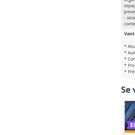
espaç
preve
- sin
conte
Vant
* Atu
* Aum
* Com
* Pro
* Pré
Se 