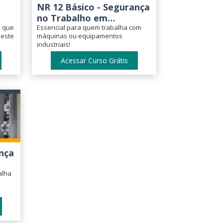
NR 12 Básico - Segurança
no Trabalho em
PI)
a que
Máquinas e
Essencial para quem trabalha com
 este
máquinas ou equipamentos
Equipamentos
industriais!
Acessar Curso Grátis
nça
ade
alha