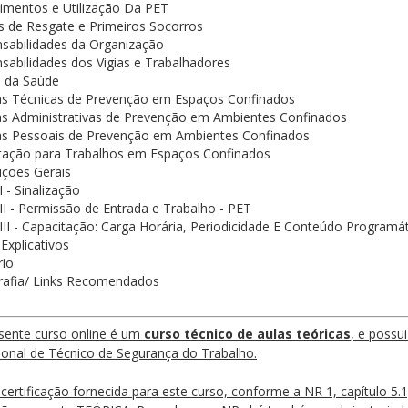
imentos e Utilização Da PET
 de Resgate e Primeiros Socorros
sabilidades da Organização
sabilidades dos Vigias e Trabalhadores
 da Saúde
s Técnicas de Prevenção em Espaços Confinados
s Administrativas de Prevenção em Ambientes Confinados
s Pessoais de Prevenção em Ambientes Confinados
tação para Trabalhos em Espaços Confinados
ições Gerais
 - Sinalização
II - Permissão de Entrada e Trabalho - PET
III - Capacitação: Carga Horária, Periodicidade E Conteúdo Programá
Explicativos
rio
grafia/ Links Recomendados
sente curso online é um
curso técnico de aulas teóricas
, e possu
sional de Técnico de Segurança do Trabalho.
certificação fornecida para este curso, conforme a NR 1, capítulo 5.