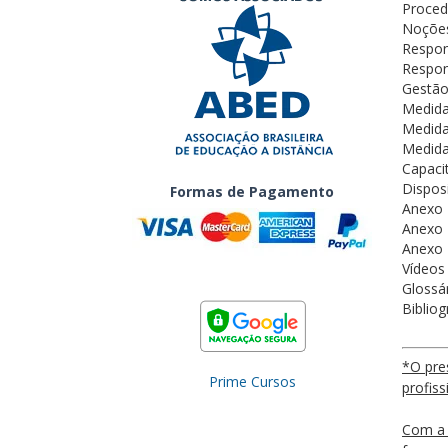
Proced
Noções
Respon
Respon
Gestão
Medida
Medida
Medida
Capaci
Dispos
Formas de Pagamento
Anexo I
Anexo 
Anexo 
Vídeos 
Glossá
Biblio
*O pre
Prime Cursos
profis
Com a 