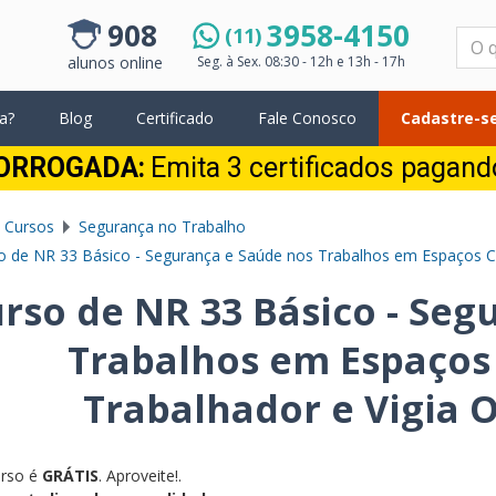
908
3958-4150
(11)
Pesquisar
alunos online
Seg. à Sex.
08:30 - 12h e 13h - 17h
a?
Blog
Certificado
Fale Conosco
Cadastre-se
ORROGADA:
Emita 3 certificados pagan
 Cursos
Segurança no Trabalho
o de NR 33 Básico - Segurança e Saúde nos Trabalhos em Espaços Co
rso de NR 33 Básico - Seg
Trabalhos em Espaços 
Trabalhador e Vigia O
urso é
GRÁTIS
. Aproveite!.