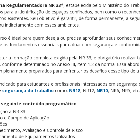
ma Regulamentadora NR 33*
, estabelecida pelo Ministério do Tra
s para a identificação de espaços confinados, bem como o reconhec
scos existentes. Seu objetivo é garantir, de forma permanente, a se
 ou indiretamente com esses ambientes.
urso é ideal para quem deseja ou precisa aprofundar seus conhecime
e os fundamentos essenciais para atuar com segurança e conformid
bter a formação completa exigida pela NR 33, é obrigatório realizar 
o, conforme determinado no Anexo III, item 1.2 da norma. Essa abor
m plenamente preparados para enfrentar os desafios desse tipo de t
indicado para estudantes e profissionais interessados em segurança d
e
segurança do trabalho
como:
NR18
, NR12,
NR10
,
NR6
,
NR5
,
etc.
 seguinte conteúdo programático
:
ução a NR 33
vo e Campo de Aplicação
ções
ecimento, Avaliação e Controle de Risco
namento de Equipamentos Utilizados