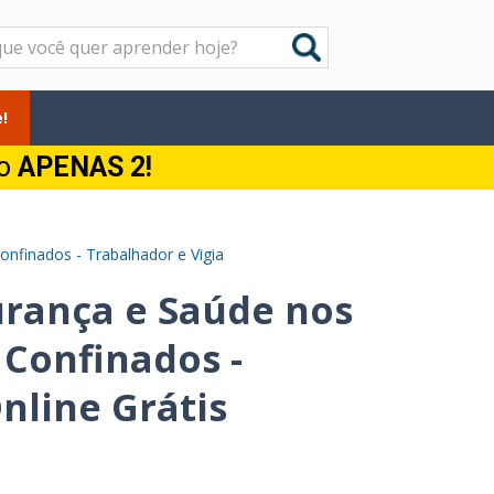
!
do
APENAS 2!
nfinados - Trabalhador e Vigia
urança e Saúde nos
Confinados -
nline Grátis