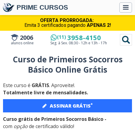
PRIME CURSOS
OFERTA PRORROGADA:
Emita 3 certificados pagando
APENAS 2!
3958-4150
2006
(11)
alunos online
Seg. à Sex.
08:30 - 12h e 13h - 17h
Curso de Primeiros Socorros
Básico Online Grátis
Este curso é
GRÁTIS
. Aproveite!.
Totalmente livre de mensalidades.
*
ASSINAR GRÁTIS
Curso grátis de Primeiros Socorros Básico -
com
opção
de certificado válido!