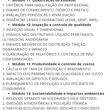
Módulo 11: Qualificação do soldador
1. CRITÉRIOS PARA HABILITAÇÃO DO PROFISSIONAL
2. EXAMES DE CONHECIMENTO TEÓRICO E PRÁTICO
3. AVALIAÇÕES PERIÓDICAS E REVALIDAÇÃO
4. EXIGÊNCIAS LEGAIS E NORMATIVAS (ASME, ABNT, AWS)
Módulo 12: Inspeção e controle de qualidade
1. INSPEÇÃO VISUAL E DIMENSIONAL
2. ENSAIOS NÃO DESTRUTIVOS: LÍQUIDO PENETRANTE,
ULTRASSOM, RADIOGRAFIA
3. ENSAIOS MECÂNICOS DE DESTRUIÇÃO: TRAÇÃO,
DOBRAMENTO E IMPACTO
4. ELABORAÇÃO DE RELATÓRIOS E CONTROLE DE NÃO
CONFORMIDADES
Módulo 13: Produtividade e controle de custos
1. CÁLCULO DE TAXA DE DEPOSIÇÃO E RENDIMENTO
2. IMPACTO DOS PARÂMETROS NA QUALIDADE E NO CUSTO
3. AVALIAÇÃO DE DEFEITOS E REFUGOS
4. PLANEJAMENTO DE PRODUÇÃO E USO EFICIENTE DE
CONSUMÍVEIS
Módulo 14: Sustentabilidade e impactos ambientais
1. RESÍDUOS GERADOS NA SOLDAGEM E SEUS DESTINOS
2. EMISSÕES ATMOSFÉRICAS E POLUIÇÃO TÉRMICA
3. PRÁTICAS ECOLÓGICAS: REUSO, DESCARTE CONSCIENTE