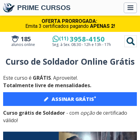
PRIME CURSOS
OFERTA PRORROGADA:
Emita 3 certificados pagando
APENAS 2!
3958-4150
185
(11)
alunos online
Seg. à Sex.
08:30 - 12h e 13h - 17h
Curso de Soldador Online Grátis
Este curso é
GRÁTIS
. Aproveite!.
Totalmente livre de mensalidades.
*
ASSINAR GRÁTIS
Curso grátis de Soldador
- com
opção
de certificado
válido!