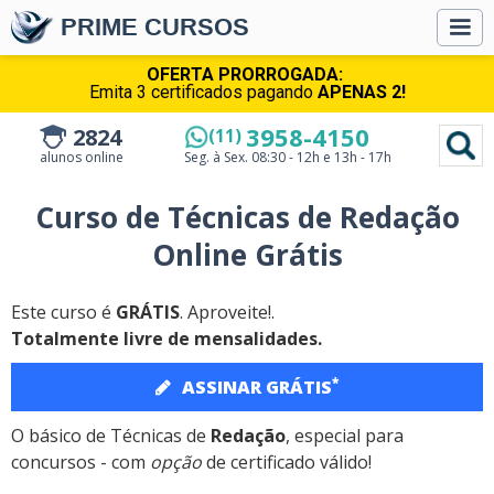
PRIME CURSOS
OFERTA PRORROGADA:
Emita 3 certificados pagando
APENAS 2!
3958-4150
2824
(11)
alunos online
Seg. à Sex.
08:30 - 12h e 13h - 17h
Curso de Técnicas de Redação
Online Grátis
Este curso é
GRÁTIS
. Aproveite!.
Totalmente livre de mensalidades.
*
ASSINAR GRÁTIS
O básico de Técnicas de
Redação
, especial para
concursos - com
opção
de certificado válido!