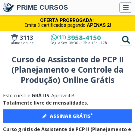
PRIME CURSOS
OFERTA PRORROGADA:
Emita 3 certificados pagando
APENAS 2!
3958-4150
3113
(11)
alunos online
Seg. à Sex.
08:30 - 12h e 13h - 17h
Curso de Assistente de PCP II
(Planejamento e Controle da
Produção) Online Grátis
Este curso é
GRÁTIS
. Aproveite!.
Totalmente livre de mensalidades.
*
ASSINAR GRÁTIS
Curso grátis de Assistente de PCP II (Planejamento e