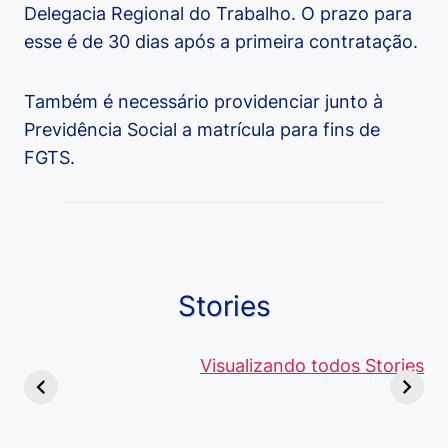
Delegacia Regional do Trabalho. O prazo para
esse é de 30 dias após a primeira contratação.
Também é necessário providenciar junto à
Previdência Social a matrícula para fins de
FGTS.
Stories
Viagem ou
Moedas Raras
Vantagens
Viajem: Qual é a
de 5 Centavos
Visualizando todos Stories
Curso de
Diferença e
no Brasil, que
Pacote Off
Quando Usar
alcançam mais
Aprenda e
cada Palavra?
R$4 Mil
Destaque-