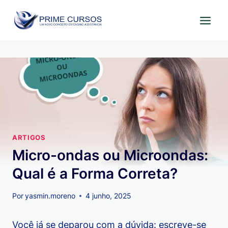
Pular
para
o
Conteúdo
ARTIGOS
Micro-ondas ou Microondas:
Qual é a Forma Correta?
Por
yasmin.moreno
4 junho, 2025
Você já se deparou com a dúvida: escreve-se