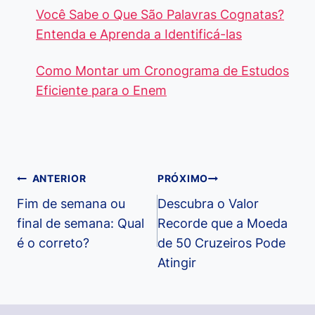
Você Sabe o Que São Palavras Cognatas?
Entenda e Aprenda a Identificá-las
Como Montar um Cronograma de Estudos
Eficiente para o Enem
Navegação
ANTERIOR
PRÓXIMO
de
Fim de semana ou
Descubra o Valor
final de semana: Qual
Recorde que a Moeda
Post
é o correto?
de 50 Cruzeiros Pode
Atingir