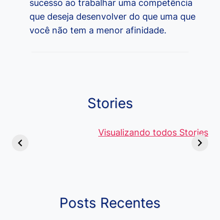
sucesso ao trabalhar uma competência
que deseja desenvolver do que uma que
você não tem a menor afinidade.
Stories
Viagem ou
Moedas Raras
Vantagens
Viajem: Qual é a
de 5 Centavos
Visualizando todos Stories
Curso de
Diferença e
no Brasil, que
Pacote Off
Quando Usar
alcançam mais
Aprenda e
cada Palavra?
R$4 Mil
Destaque-
Posts Recentes