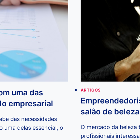
PARA
NÃO
FICAR
NO
VERMELHO
com uma das
ARTIGOS
Empreendedoris
o empresarial
salão de beleza
abe das necessidades
O mercado da beleza 
o uma delas essencial, o
profissionais interes