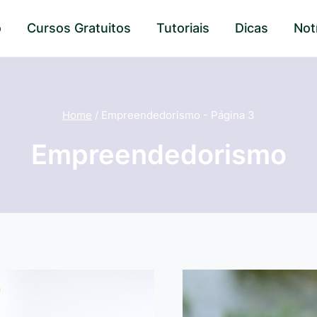
o
Cursos Gratuitos
Tutoriais
Dicas
Not
Home
/
Empreendedorismo
- Página 3
Empreendedorismo