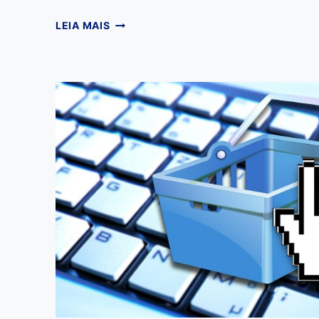
PCP:
LEIA MAIS
GERENCIE
O
SEU
NEGÓCIO
COM
UMA
DAS
MELHORES
FERRAMENTAS
DO
MUNDO
EMPRESARIAL