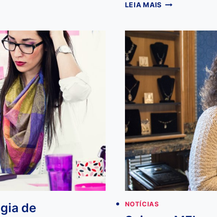
EMPREENDEDO
LEIA MAIS
APLICATIVOS
FACILITAM
NA
CORRERIA
DO
DIA
A
DIA
gia de
NOTÍCIAS