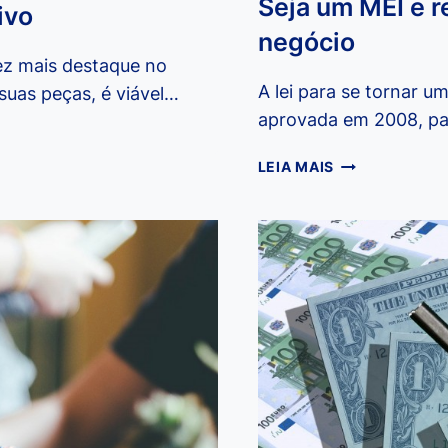
Seja um MEI e re
ivo
negócio
z mais destaque no
A lei para se tornar 
suas peças, é viável…
aprovada em 2008, pa
SEJA
LEIA MAIS
UM
MEI
E
REALIZE
O
SONHO
DE
ABRIR
O
PRÓPRIO
NEGÓCIO