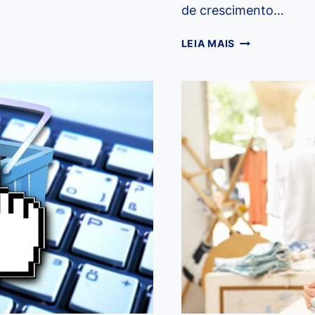
de crescimento…
EMPREENDEDO
LEIA MAIS
SAIBA
COMO
ABRIR
O
PRÓPRIO
SALÃO
DE
BELEZA
COM
ESTAS
6
DICAS