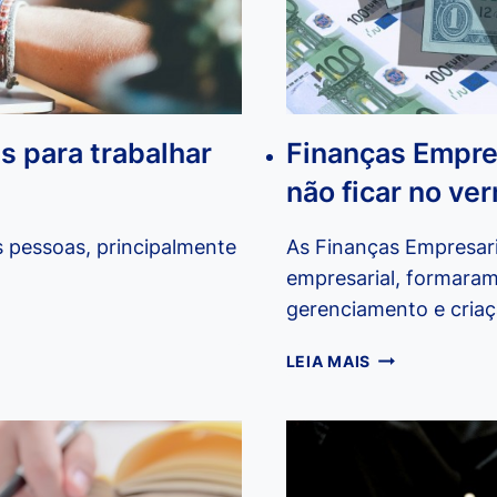
s para trabalhar
Finanças Empres
não ficar no ve
s pessoas, principalmente
As Finanças Empresari
empresarial, formaram
gerenciamento e cria
FINANÇAS
LEIA MAIS
EMPRESARIAIS
SAIBA
O
QUE
FAZER