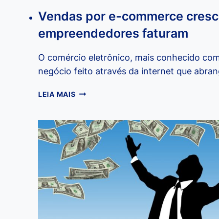
Vendas por e-commerce cres
empreendedores faturam
O comércio eletrônico, mais conhecido co
negócio feito através da internet que abra
VENDAS
LEIA MAIS
POR
E-
COMMERCE
CRESCEM
E
EMPREENDEDORES
FATURAM