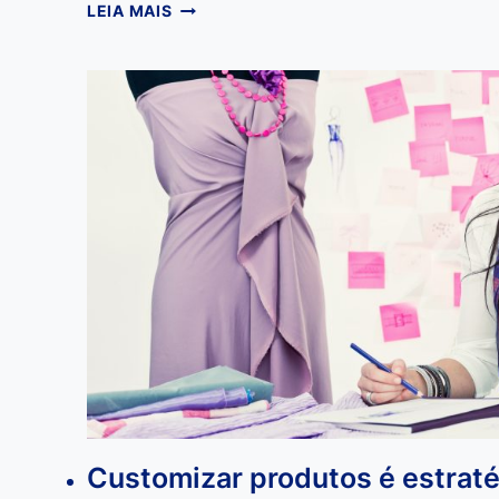
DESAFIOS
LEIA MAIS
NO
MUNDO
EMPRESARIAL:
SAIBA
QUAIS
SÃO
E
COMO
ENFRENTA-
LOS
Customizar produtos é estraté