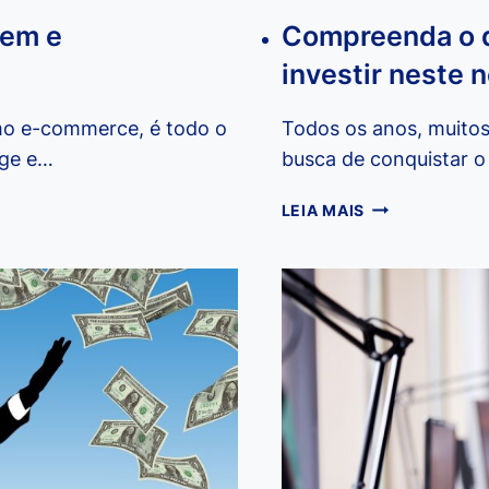
cem e
Compreenda o q
investir neste 
mo e-commerce, é todo o
Todos os anos, muito
nge e…
busca de conquistar 
COMPREENDA
LEIA MAIS
O
QUE
É
UMA
FRANQUIA
E
COMO
INVESTIR
NESTE
NEGÓCIO