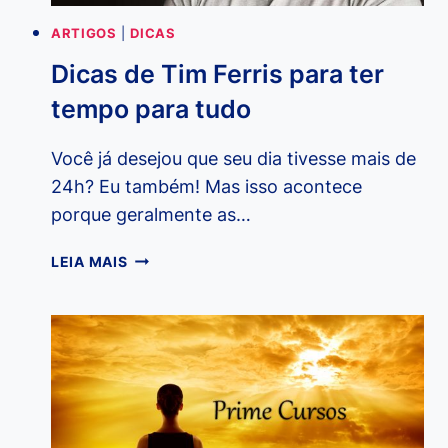
DA
ARTIGOS
|
DICAS
AMAZON
Dicas de Tim Ferris para ter
tempo para tudo
Você já desejou que seu dia tivesse mais de
24h? Eu também! Mas isso acontece
porque geralmente as…
DICAS
LEIA MAIS
DE
TIM
FERRIS
PARA
TER
TEMPO
PARA
TUDO