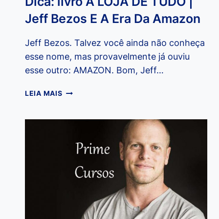
Dica: livro A LOJA DE TUDO |
Jeff Bezos E A Era Da Amazon
Jeff Bezos. Talvez você ainda não conheça
esse nome, mas provavelmente já ouviu
esse outro: AMAZON. Bom, Jeff…
DICA:
LEIA MAIS
LIVRO
A
LOJA
DE
TUDO
|
JEFF
BEZOS
E
A
ERA