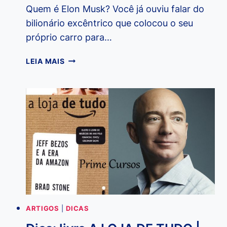
Quem é Elon Musk? Você já ouviu falar do
bilionário excêntrico que colocou o seu
próprio carro para…
QUEM
LEIA MAIS
É
ELON
MUSK?
ARTIGOS
|
DICAS