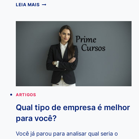
DICA:
LEIA MAIS
12
REGRAS
PARA
A
VIDA
POR
JORDAN
PETERSON
ARTIGOS
Qual tipo de empresa é melhor
para você?
Você já parou para analisar qual seria o