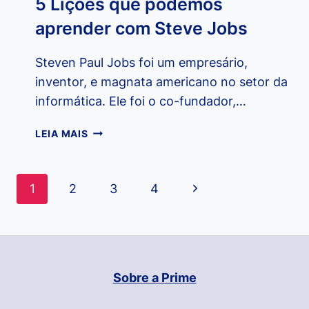
5 Lições que podemos
aprender com Steve Jobs
Steven Paul Jobs foi um empresário,
inventor, e magnata americano no setor da
informática. Ele foi o co-fundador,…
5
LEIA MAIS
LIÇÕES
QUE
PODEMOS
Navegação
Página
1
2
3
4
APRENDER
da
COM
Seguinte
STEVE
Página
JOBS
Sobre a Prime