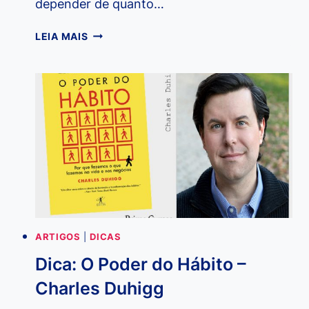
depender de quanto…
DESCUBRA
LEIA MAIS
SE
VOCÊ
É
RICO
COM
APENAS
UMA
PERGUNTA!
ARTIGOS
|
DICAS
Dica: O Poder do Hábito –
Charles Duhigg