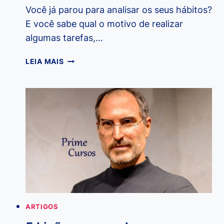
Você já parou para analisar os seus hábitos?
E você sabe qual o motivo de realizar
algumas tarefas,…
DICA:
LEIA MAIS
O
PODER
DO
HÁBITO
–
CHARLES
DUHIGG
ARTIGOS