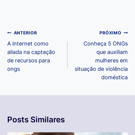
Navegação
ANTERIOR
PRÓXIMO
de
A internet como
Conheça 5 ONGs
aliada na captação
que auxiliam
Post
de recursos para
mulheres em
ongs
situação de violência
doméstica
Posts Similares