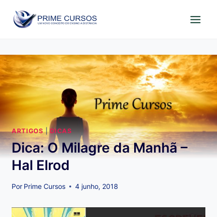
Pular
para
o
Conteúdo
ARTIGOS
|
DICAS
Dica: O Milagre da Manhã –
Hal Elrod
Por
Prime Cursos
4 junho, 2018