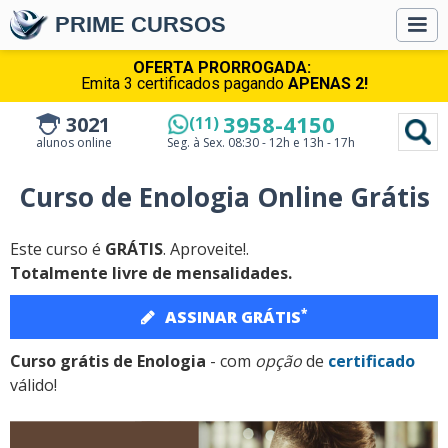
PRIME CURSOS
OFERTA PRORROGADA:
Emita 3 certificados pagando
APENAS 2!
3958-4150
3021
(11)
alunos online
Seg. à Sex.
08:30 - 12h e 13h - 17h
Curso de Enologia Online Grátis
Este curso é
GRÁTIS
. Aproveite!.
Totalmente livre de mensalidades.
*
ASSINAR GRÁTIS
Curso grátis de Enologia
- com
opção
de
certificado
válido!