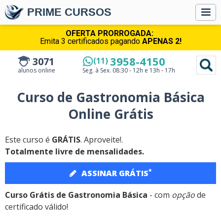
PRIME CURSOS
OFERTA PRORROGADA:
Emita 3 certificados pagando
APENAS 2!
3958-4150
3071
(11)
alunos online
Seg. à Sex.
08:30 - 12h e 13h - 17h
Curso de Gastronomia Básica
Online Grátis
Este curso é
GRÁTIS
. Aproveite!.
Totalmente livre de mensalidades.
*
ASSINAR GRÁTIS
Curso Grátis de Gastronomia Básica
- com
opção
de
certificado válido!