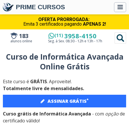
PRIME CURSOS
OFERTA PRORROGADA:
Emita 3 certificados pagando
APENAS 2!
3958-4150
183
(11)
alunos online
Seg. à Sex.
08:30 - 12h e 13h - 17h
Curso de Informática Avançada
Online Grátis
Este curso é
GRÁTIS
. Aproveite!.
Totalmente livre de mensalidades.
*
ASSINAR GRÁTIS
Curso grátis de Informática Avançada
- com
opção
de
certificado válido!