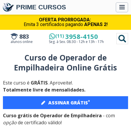
PRIME CURSOS
OFERTA PRORROGADA:
Emita 3 certificados pagando
APENAS 2!
3958-4150
883
(11)
alunos online
Seg. à Sex.
08:30 - 12h e 13h - 17h
Curso de Operador de
Empilhadeira Online Grátis
Este curso é
GRÁTIS
. Aproveite!.
Totalmente livre de mensalidades.
*
ASSINAR GRÁTIS
Curso grátis de Operador de Empilhadeira
- com
opção
de certificado válido!