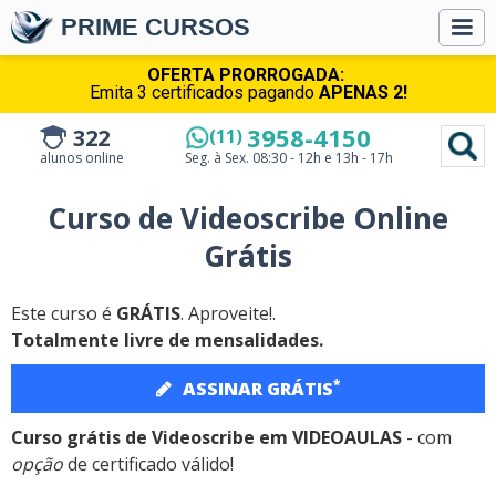
PRIME CURSOS
OFERTA PRORROGADA:
Emita 3 certificados pagando
APENAS 2!
3958-4150
322
(11)
alunos online
Seg. à Sex.
08:30 - 12h e 13h - 17h
Curso de Videoscribe Online
Grátis
Este curso é
GRÁTIS
. Aproveite!.
Totalmente livre de mensalidades.
*
ASSINAR GRÁTIS
Curso grátis de Videoscribe em VIDEOAULAS
- com
opção
de certificado válido!