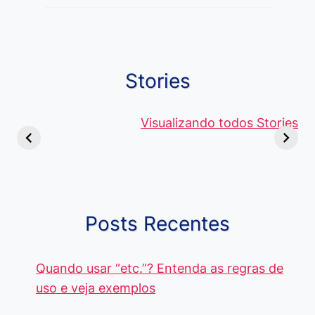
Stories
Viagem ou
Moedas Raras
Vantagens
Viajem: Qual é a
de 5 Centavos
Visualizando todos Stories
Curso de
Diferença e
no Brasil, que
Pacote Off
Quando Usar
alcançam mais
Aprenda e
cada Palavra?
R$4 Mil
Destaque-
Posts Recentes
Quando usar “etc.”? Entenda as regras de
uso e veja exemplos