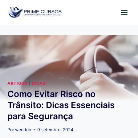
Pular
para
o
Conteúdo
ARTIGOS
|
DICAS
Como Evitar Risco no
Trânsito: Dicas Essenciais
para Segurança
Por
wendrio
9 setembro, 2024