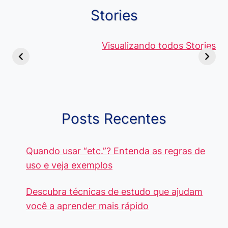
Stories
Viagem ou
Moedas Raras
Vantagens
Viajem: Qual é a
de 5 Centavos
Visualizando todos Stories
Curso de
Diferença e
no Brasil, que
Pacote Off
Quando Usar
alcançam mais
Aprenda e
cada Palavra?
R$4 Mil
Destaque-
Posts Recentes
Quando usar “etc.”? Entenda as regras de
uso e veja exemplos
Descubra técnicas de estudo que ajudam
você a aprender mais rápido