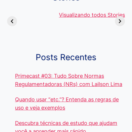
Viagem ou
Moedas Raras
Vantagens
Viajem: Qual é a
de 5 Centavos
Visualizando todos Stories
Curso de
Diferença e
no Brasil, que
Pacote Off
Quando Usar
alcançam mais
Aprenda e
cada Palavra?
R$4 Mil
Destaque-
Posts Recentes
Primecast #03: Tudo Sobre Normas
Regulamentadoras (NRs) com Lailson Lima
Quando usar “etc.”? Entenda as regras de
uso e veja exemplos
Descubra técnicas de estudo que ajudam
você a aprender mais rápido