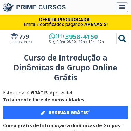
PRIME CURSOS
OFERTA PRORROGADA:
Emita 3 certificados pagando
APENAS 2!
3958-4150
779
(11)
alunos online
Seg. à Sex.
08:30 - 12h e 13h - 17h
Curso de Introdução a
Dinâmicas de Grupo Online
Grátis
Este curso é
GRÁTIS
. Aproveite!.
Totalmente livre de mensalidades.
*
ASSINAR GRÁTIS
Curso grátis de Introdução a dinâmicas de Grupos
–