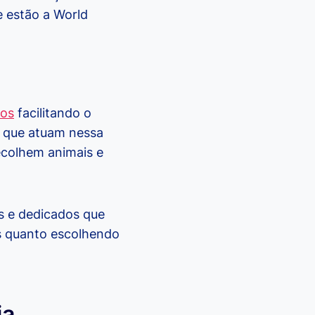
 estão a World
dos
facilitando o
s que atuam nessa
ecolhem animais e
s e dedicados que
s quanto escolhendo
ia