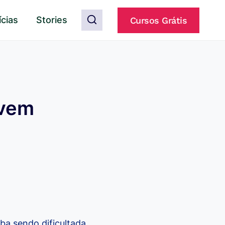
ícias
Stories
Cursos Grátis
ovem
ba sendo dificultada