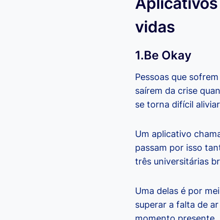
Aplicativo
vidas
1.Be Okay
Pessoas que sofrem 
saírem da crise qua
se torna difícil aliv
Um aplicativo chama
passam por isso tant
três universitárias b
Uma delas é por mei
superar a falta de 
momento presente, a