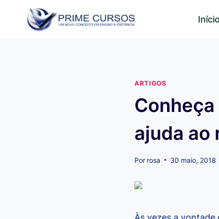
Pular
Iníci
para
o
Conteúdo
ARTIGOS
Conheça 
ajuda ao
Por
rosa
30 maio, 2018
Às vezes a vontade 