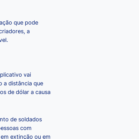
ração que pode
riadores, a
vel.
licativo vai
o a distância que
os de dólar a causa
ento de soldados
 pessoas com
s em extinção ou em