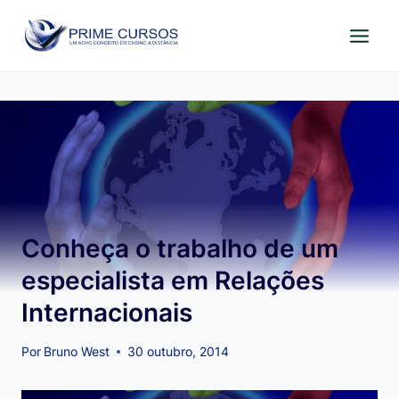
Pular
para
o
Conteúdo
Conheça o trabalho de um
especialista em Relações
Internacionais
Por
Bruno West
30 outubro, 2014