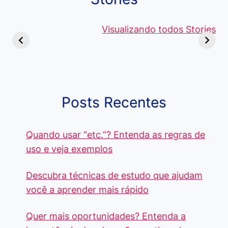
Viagem ou
Moedas Raras
Vantagens
Viajem: Qual é a
de 5 Centavos
Visualizando todos Stories
Curso de
Diferença e
no Brasil, que
Pacote Off
Quando Usar
alcançam mais
Aprenda e
cada Palavra?
R$4 Mil
Destaque-
Posts Recentes
Quando usar “etc.”? Entenda as regras de
uso e veja exemplos
Descubra técnicas de estudo que ajudam
você a aprender mais rápido
Quer mais oportunidades? Entenda a