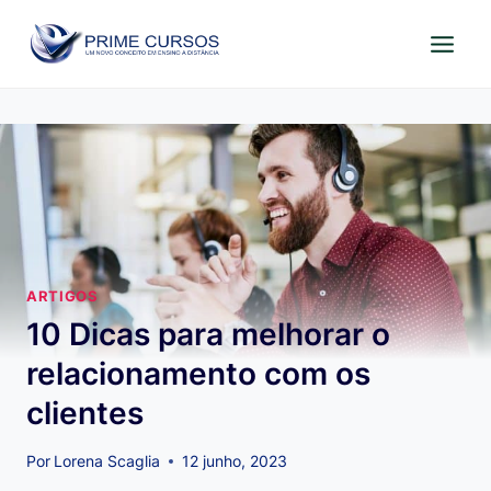
Pular
para
o
Conteúdo
ARTIGOS
10 Dicas para melhorar o
relacionamento com os
clientes
Por
Lorena Scaglia
12 junho, 2023