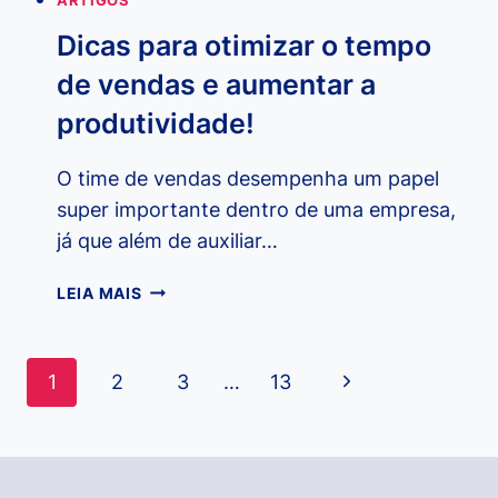
ARTIGOS
Dicas para otimizar o tempo
de vendas e aumentar a
produtividade!
O time de vendas desempenha um papel
super importante dentro de uma empresa,
já que além de auxiliar…
DICAS
LEIA MAIS
PARA
OTIMIZAR
O
Navegação
Página
1
2
3
…
13
TEMPO
da
DE
Seguinte
VENDAS
Página
E
AUMENTAR