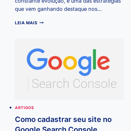
constante evolução, e uma das estratégias
que vem ganhando destaque nos…
MARKETING
LEIA MAIS
DE
AFILIADOS:
O
QUE
É
E
COMO
COMEÇAR?
O
QUE
VOCÊ
DEVE
ARTIGOS
SABER?
ENTENDA
Como cadastrar seu site no
AQUI!
Google Search Console