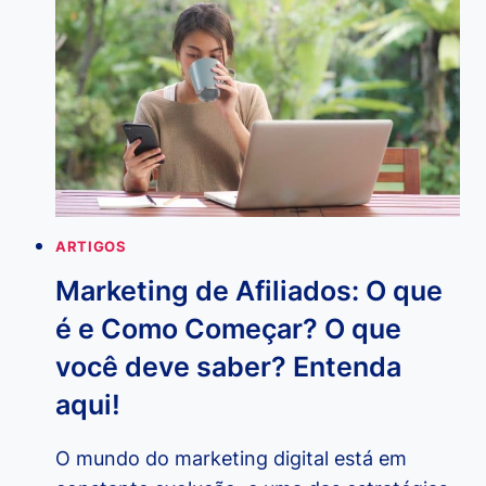
SEO?
ENTENDA
PARA
QUE
SERVE,
BENEFÍCIOS
E
POR
ONDE
COMEÇAR!
ARTIGOS
Marketing de Afiliados: O que
é e Como Começar? O que
você deve saber? Entenda
aqui!
O mundo do marketing digital está em