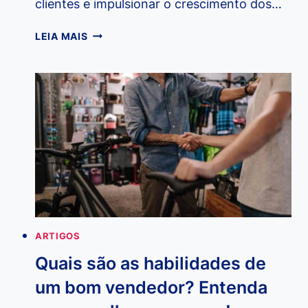
clientes e impulsionar o crescimento dos…
OS
LEIA MAIS
7
ERROS
MAIS
COMUNS
EM
MARKETING
DIGITAL
QUE
OS
INICIANTES
DEVERIAM
EVITAR!
ARTIGOS
Quais são as habilidades de
um bom vendedor? Entenda