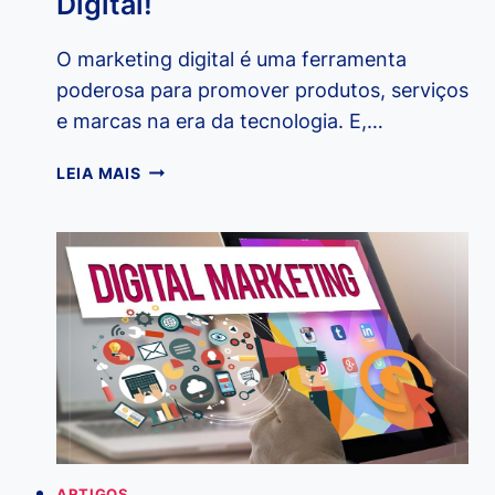
Digital!
O marketing digital é uma ferramenta
poderosa para promover produtos, serviços
e marcas na era da tecnologia. E,…
CRIANDO
LEIA MAIS
CONTEÚDO
DE
VALOR:
DICAS
DE
BLOGGING
PARA
INICIANTES
NO
MARKETING
DIGITAL!
ARTIGOS