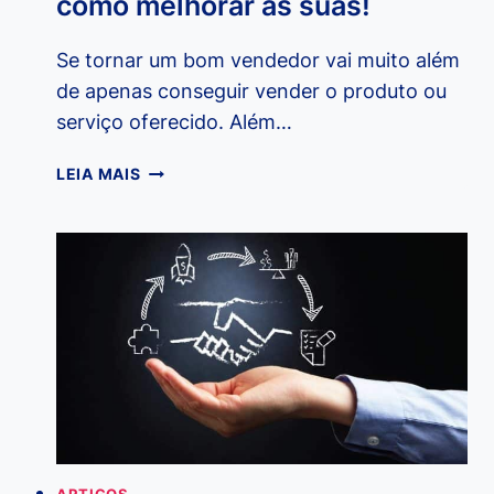
como melhorar as suas!
Se tornar um bom vendedor vai muito além
de apenas conseguir vender o produto ou
serviço oferecido. Além…
QUAIS
LEIA MAIS
SÃO
AS
HABILIDADES
DE
UM
BOM
VENDEDOR?
ENTENDA
COMO
MELHORAR
AS
SUAS!