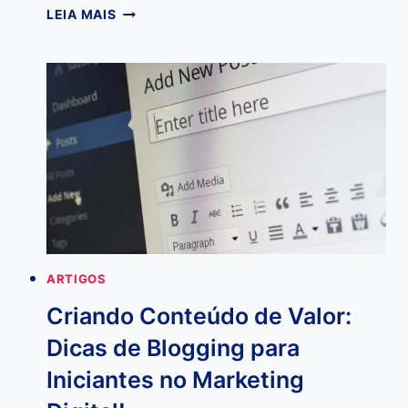
10
LEIA MAIS
RAZÕES
PARA
VOCÊ
TER
UM
BLOG
NO
SEU
SITE
QUE
TALVEZ
NINGUÉM
ARTIGOS
TE
CONTOU!
Criando Conteúdo de Valor:
Dicas de Blogging para
Iniciantes no Marketing