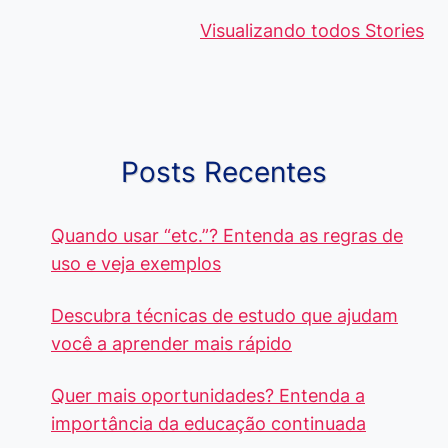
Viagem ou
Moedas Raras
Vantagens
Viajem: Qual é a
de 5 Centavos
Curso de
Visualizando todos Stories
Diferença e
no Brasil, que
Pacote Off
Quando Usar
alcançam mais
Aprenda e
cada Palavra?
R$4 Mil
Destaque-
Posts Recentes
Quando usar “etc.”? Entenda as regras de
uso e veja exemplos
Descubra técnicas de estudo que ajudam
você a aprender mais rápido
Quer mais oportunidades? Entenda a
importância da educação continuada