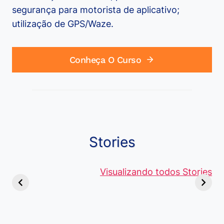
segurança para motorista de aplicativo;
utilização de GPS/Waze.
Conheça O Curso
Stories
Viagem ou
Moedas Raras
Vantagens
Viajem: Qual é a
de 5 Centavos
Visualizando todos Stories
Curso de
Diferença e
no Brasil, que
Pacote Off
Quando Usar
alcançam mais
Aprenda e
cada Palavra?
R$4 Mil
Destaque-