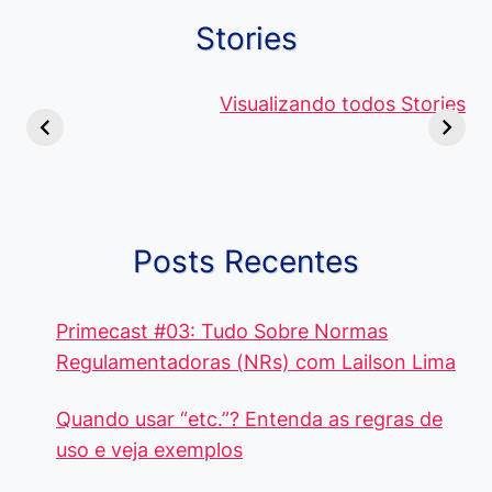
Stories
Viagem ou
Moedas Raras
Vantagens
Viajem: Qual é a
de 5 Centavos
Visualizando todos Stories
Curso de
Diferença e
no Brasil, que
Pacote Off
Quando Usar
alcançam mais
Aprenda e
cada Palavra?
R$4 Mil
Destaque-
Posts Recentes
Primecast #03: Tudo Sobre Normas
Regulamentadoras (NRs) com Lailson Lima
Quando usar “etc.”? Entenda as regras de
uso e veja exemplos