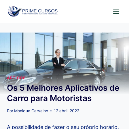
Pular
para
o
Conteúdo
ARTIGOS
Os 5 Melhores Aplicativos de
Carro para Motoristas
Por
Monique Carvalho
12 abril, 2022
A possibilidade de fazer o seu próprio horário,