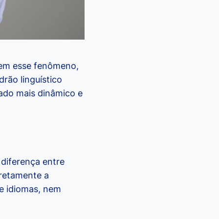
em esse fenômeno,
rão linguístico
zado mais dinâmico e
diferença entre
iretamente a
re idiomas, nem