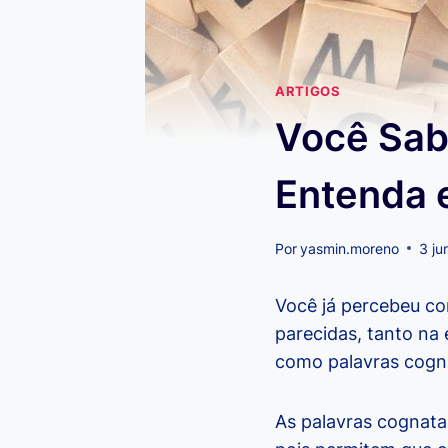
ARTIGOS
Você Sab
Entenda e
Por
yasmin.moreno
3 ju
Você já percebeu c
parecidas, tanto na 
como palavras cogna
As palavras cognat