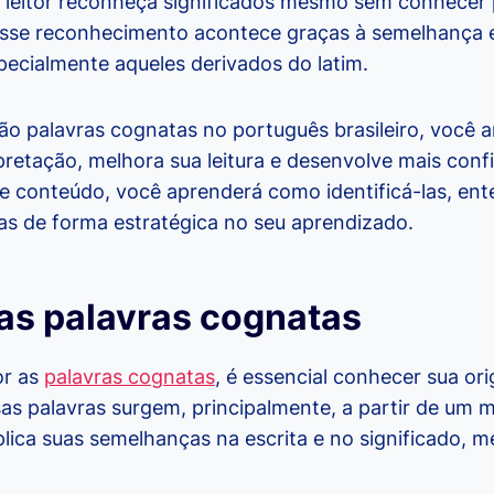
o leitor reconheça significados mesmo sem conhece
 Esse reconhecimento acontece graças à semelhança es
pecialmente aqueles derivados do latim.
ão palavras cognatas no português brasileiro, você a
pretação, melhora sua leitura e desenvolve mais conf
e conteúdo, você aprenderá como identificá-las, ent
-las de forma estratégica no seu aprendizado.
as palavras cognatas
or as
palavras cognatas
, é essencial conhecer sua or
as palavras surgem, principalmente, a partir de um
xplica suas semelhanças na escrita e no significado,