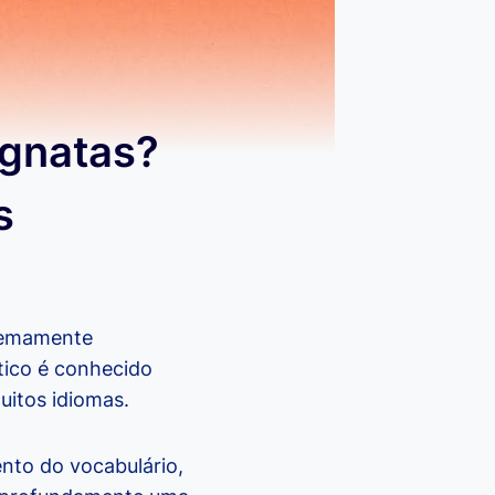
ognatas?
s
tremamente
tico é conhecido
itos idiomas.
nto do vocabulário,