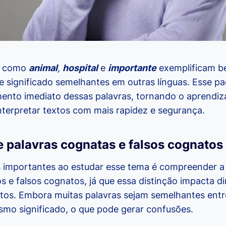
as como
animal
,
hospital
e
importante
exemplificam b
 significado semelhantes em outras línguas. Esse pad
imento imediato dessas palavras, tornando o aprendi
interpretar textos com mais rapidez e segurança.
e palavras cognatas e falsos cognatos
importantes ao estudar esse tema é compreender a 
s e falsos cognatos, já que essa distinção impacta d
xtos. Embora muitas palavras sejam semelhantes ent
mo significado, o que pode gerar confusões.