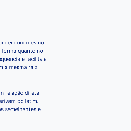
omum em um mesmo
a forma quanto no
quência e facilita a
am a mesma raiz
m relação direta
erivam do latim.
as semelhantes e