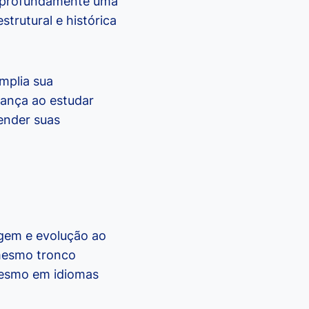
r profundamente uma
trutural e histórica
mplia sua
iança ao estudar
ender suas
igem e evolução ao
 mesmo tronco
 mesmo em idiomas