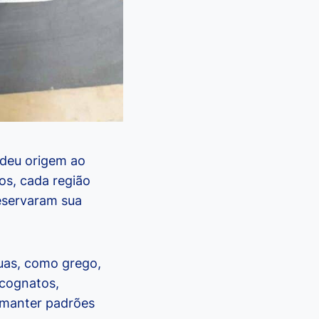
 deu origem ao
os, cada região
reservaram sua
guas, como grego,
 cognatos,
 manter padrões