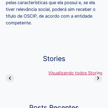
pelas características que ela possui e, se ela
tiver relevância social, poderá sim receber o
título de OSCIP, de acordo com a entidade
competente.
Stories
Viagem ou
Moedas Raras
Vantagens
Viajem: Qual é a
de 5 Centavos
Visualizando todos Stories
Curso de
Diferença e
no Brasil, que
Pacote Off
Quando Usar
alcançam mais
Aprenda e
cada Palavra?
R$4 Mil
Destaque-
Posts Recentes