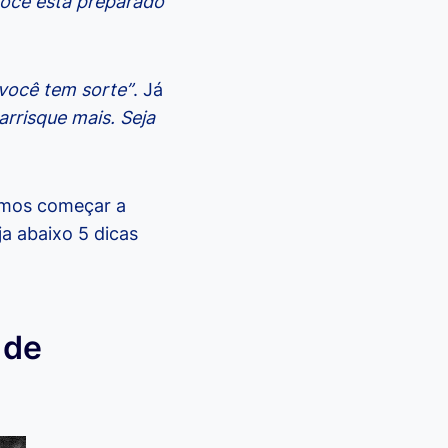
você está preparado
 você tem sorte”
. Já
arrisque mais. Seja
vemos começar a
a abaixo 5 dicas
 de