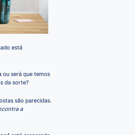
cado está
a ou será que temos
ás da sorte?
ostas são parecidas.
ncontra a