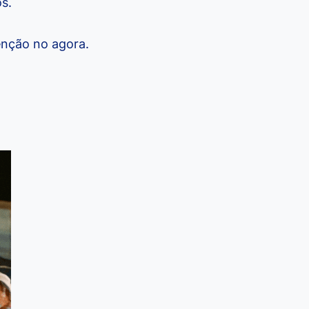
s.
enção no agora.