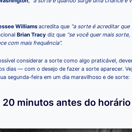
Washington
,
“a sorte é quando surge uma chance e 
essee Williams
acredita que
“a sorte é acreditar que
acional
Brian Tracy
diz que
“se você quer mais sorte, 
ece com mais frequência”.
possível considerar a sorte como algo praticável, de
s dias — com o desejo de fazer a sorte aparecer. Vej
sua segunda-feira em um dia maravilhoso e de sorte:
 20 minutos antes do horário