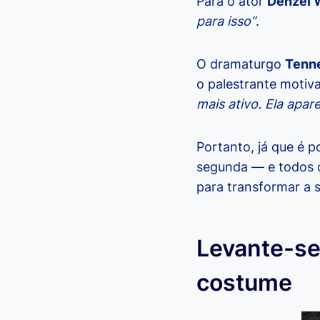
Para o ator
Denzel 
para isso”
.
O dramaturgo
Tenn
o palestrante motiv
mais ativo. Ela apar
Portanto, já que é 
segunda — e todos o
para transformar a 
Levante-se
costume