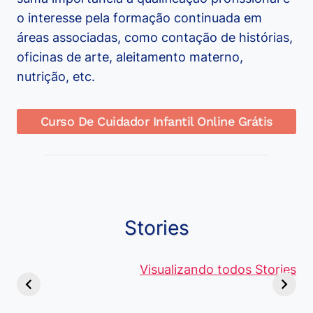
o interesse pela formação continuada em
áreas associadas, como contação de histórias,
oficinas de arte, aleitamento materno,
nutrição, etc.
Curso De Cuidador Infantil Online Grátis
Stories
Viagem ou
Moedas Raras
Vantagens
Viajem: Qual é a
de 5 Centavos
Visualizando todos Stories
Curso de
Diferença e
no Brasil, que
Pacote Off
Quando Usar
alcançam mais
Aprenda e