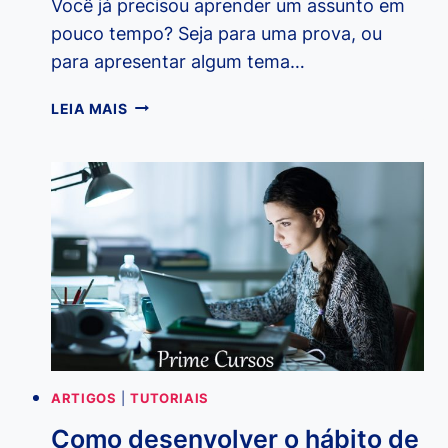
Você já precisou aprender um assunto em
pouco tempo? Seja para uma prova, ou
para apresentar algum tema…
3
LEIA MAIS
MANEIRAS
PARA
APRENDER
UM
ASSUNTO
DE
FORMA
RÁPIDA
ARTIGOS
|
TUTORIAIS
Como desenvolver o hábito de