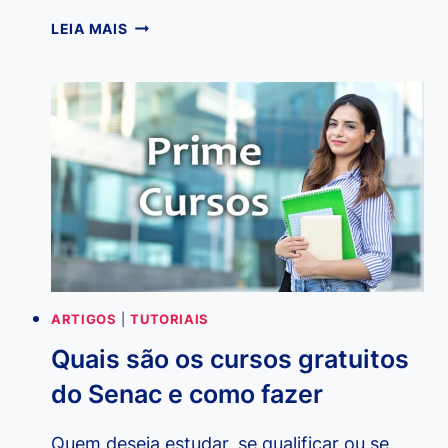
QUAIS
LEIA MAIS
SÃO
OS
MELHORES
CURSOS
ONLINE
GRATUITOS?
ARTIGOS
|
TUTORIAIS
Quais são os cursos gratuitos
do Senac e como fazer
Quem deseja estudar, se qualificar ou se