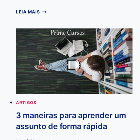
QUAL
LEIA MAIS
A
DIFERENÇA
ENTRE
CURSO
LIVRE
E
CURSO
TÉCNICO?
ARTIGOS
3 maneiras para aprender um
assunto de forma rápida