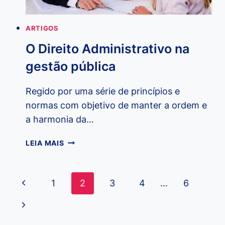
ARTIGOS
O Direito Administrativo na
gestão pública
Regido por uma série de princípios e
normas com objetivo de manter a ordem e
a harmonia da…
O
LEIA MAIS
DIREITO
ADMINISTRATIVO
NA
Navegação
Página
1
2
3
4
…
6
GESTÃO
da
PÚBLICA
Anterior
Página
Página
Seguinte