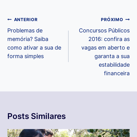
Navegação
ANTERIOR
PRÓXIMO
de
Problemas de
Concursos Públicos
memória? Saiba
2016: confira as
Post
como ativar a sua de
vagas em aberto e
forma simples
garanta a sua
estabilidade
financeira
Posts Similares