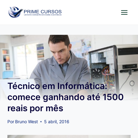
Pular
para
o
Conteúdo
Técnico em Informática:
comece ganhando até 1500
reais por mês
Por
Bruno West
5 abril, 2016