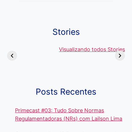
Stories
Viagem ou
Moedas Raras
Vantagens
Viajem: Qual é a
de 5 Centavos
Visualizando todos Stories
Curso de
Diferença e
no Brasil, que
Pacote Off
Quando Usar
alcançam mais
Aprenda e
cada Palavra?
R$4 Mil
Destaque-
Posts Recentes
Primecast #03: Tudo Sobre Normas
Regulamentadoras (NRs) com Lailson Lima