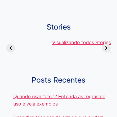
Stories
Viagem ou
Moedas Raras
Vantagens
Viajem: Qual é a
de 5 Centavos
Visualizando todos Stories
Curso de
Diferença e
no Brasil, que
Pacote Off
Quando Usar
alcançam mais
Aprenda e
cada Palavra?
R$4 Mil
Destaque-
Posts Recentes
Quando usar “etc.”? Entenda as regras de
uso e veja exemplos