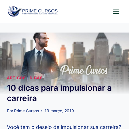
Pular
para
o
Conteúdo
ARTIGOS
|
DICAS
10 dicas para impulsionar a
carreira
Por
Prime Cursos
19 março, 2019
Você tem o desejo de impulsionar sua carreira?