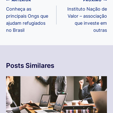
Navegação
de
Conheça as
Instituto Nação de
principais Ongs que
Valor – associação
Post
ajudam refugiados
que investe em
no Brasil
outras
Posts Similares