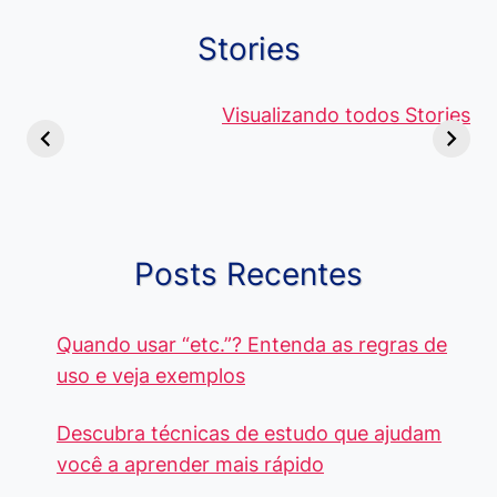
Stories
Viagem ou
Moedas Raras
Vantagens
Viajem: Qual é a
de 5 Centavos
Visualizando todos Stories
Curso de
Diferença e
no Brasil, que
Pacote Off
Quando Usar
alcançam mais
Aprenda e
cada Palavra?
R$4 Mil
Destaque-
Posts Recentes
Quando usar “etc.”? Entenda as regras de
uso e veja exemplos
Descubra técnicas de estudo que ajudam
você a aprender mais rápido