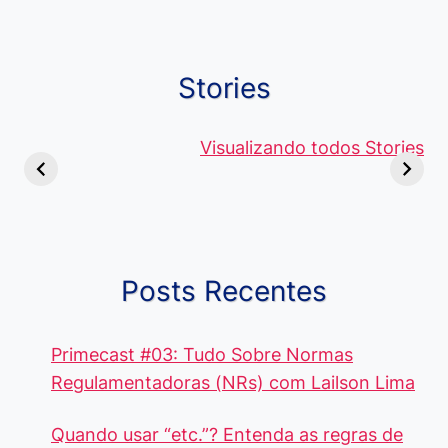
Stories
Viagem ou
Moedas Raras
Vantagens
Viajem: Qual é a
de 5 Centavos
Visualizando todos Stories
Curso de
Diferença e
no Brasil, que
Pacote Off
Quando Usar
alcançam mais
Aprenda e
cada Palavra?
R$4 Mil
Destaque-
Posts Recentes
Primecast #03: Tudo Sobre Normas
Regulamentadoras (NRs) com Lailson Lima
Quando usar “etc.”? Entenda as regras de