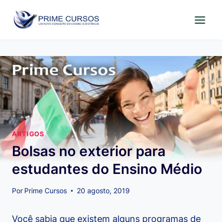
Pular
para
o
Conteúdo
ARTIGOS
Bolsas no exterior para
estudantes do Ensino Médio
Por
Prime Cursos
20 agosto, 2019
Você sabia que existem alguns programas de