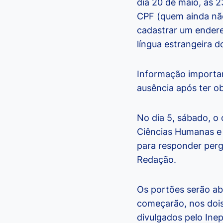
dia 20 de maio, às 2
CPF (quem ainda não
cadastrar um endereç
língua estrangeira d
Informação importan
ausência após ter ob
No dia 5, sábado, o
Ciências Humanas e 
para responder perg
Redação.
Os portões serão abe
começarão, nos dois 
divulgados pelo Ine