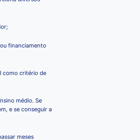
ior;
 ou financiamento
 como critério de
ensino médio. Se
em, e se conseguir a
passar meses