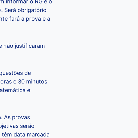
am informar o RG e o
. Será obrigatório
te fará a prova e a
 não justificaram
 questões de
horas e 30 minutos
atemática e
a. As provas
bjetivas serão
ão têm data marcada