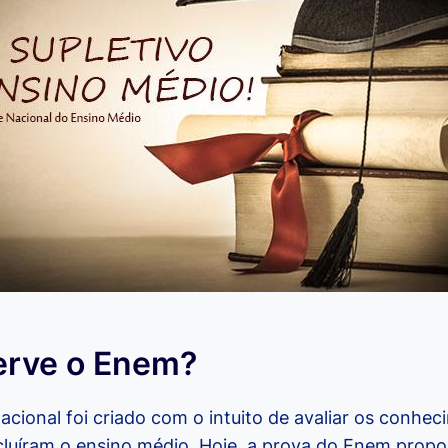
erve o Enem?
acional foi criado com o intuito de avaliar os conhe
luíram o ensino médio. Hoje, a prova do Enem propo