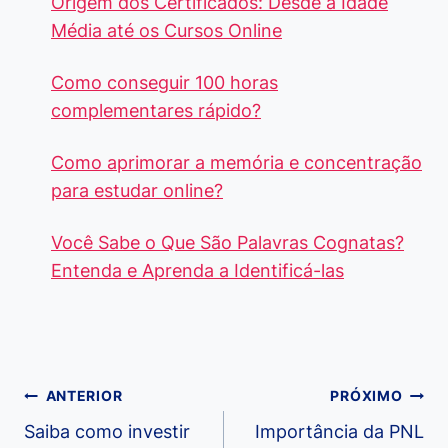
Origem dos Certificados: Desde a Idade
Média até os Cursos Online
Como conseguir 100 horas
complementares rápido?
Como aprimorar a memória e concentração
para estudar online?
Você Sabe o Que São Palavras Cognatas?
Entenda e Aprenda a Identificá-las
Navegação
ANTERIOR
PRÓXIMO
de
Saiba como investir
Importância da PNL