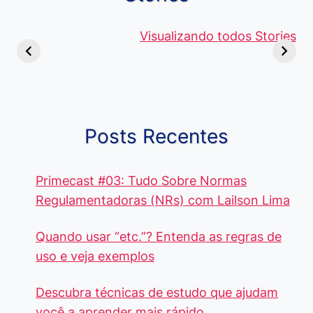
Viagem ou
Moedas Raras
Vantagens
Viajem: Qual é a
de 5 Centavos
Visualizando todos Stories
Curso de
Diferença e
no Brasil, que
Pacote Off
Quando Usar
alcançam mais
Aprenda e
cada Palavra?
R$4 Mil
Destaque-
Posts Recentes
Primecast #03: Tudo Sobre Normas
Regulamentadoras (NRs) com Lailson Lima
Quando usar “etc.”? Entenda as regras de
uso e veja exemplos
Descubra técnicas de estudo que ajudam
você a aprender mais rápido