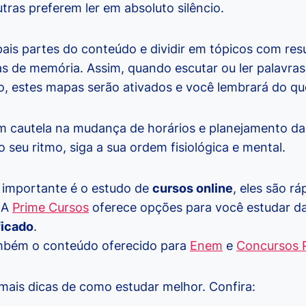
tras preferem ler em absoluto silêncio.
pais partes do conteúdo e dividir em tópicos com res
as de memória. Assim, quando escutar ou ler palavra
, estes mapas serão ativados e você lembrará do que
om cautela na mudança de horários e planejamento da 
 seu ritmo, siga a sua ordem fisiológica e mental.
 importante é o estudo de
cursos online
, eles são r
. A
Prime Cursos
oferece opções para você estudar da
ficado
.
ambém o conteúdo oferecido para
Enem
e
Concursos P
 mais dicas de como estudar melhor. Confira: