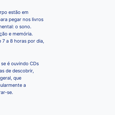
orpo estão em
para pegar nos livros
ental: o sono.
ação e memória.
7 a 8 horas por dia,
 se é ouvindo CDs
as de descobrir,
geral, que
gularmente a
ar-se.