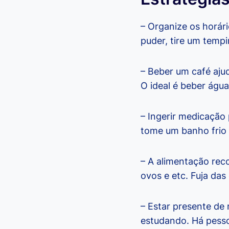
– Organize os horár
puder, tire um tempi
– Beber um café aju
O ideal é beber água
– Ingerir medicação 
tome um banho frio 
– A alimentação rec
ovos e etc. Fuja das
– Estar presente de
estudando. Há pesso