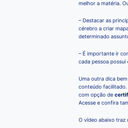
melhor a matéria. Ou
– Destacar as princi
cérebro a criar map
determinado assunto
– É importante ir c
cada pessoa possui o
Uma outra dica bem
conteúdo facilitado
com opção de
certi
Acesse e confira t
O vídeo abaixo traz