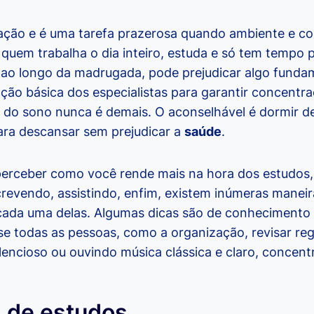
ação e é uma tarefa prazerosa quando ambiente e c
e quem trabalha o dia inteiro, estuda e só tem tempo 
s ao longo da madrugada, pode prejudicar algo fundam
ão básica dos especialistas para garantir concentr
 do sono nunca é demais. O aconselhável é dormir de 
para descansar sem prejudicar a
saúde
.
perceber como você rende mais na hora dos estudos,
crevendo, assistindo, enfim, existem inúmeras maneir
 cada uma delas. Algumas dicas são de conhecimento 
e todas as pessoas, como a organização, revisar re
lencioso ou ouvindo música clássica e claro, concentr
s de estudos