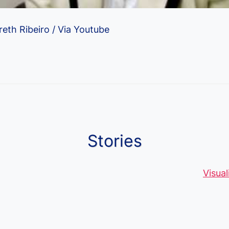
eth Ribeiro / Via Youtube
Stories
Moedas Raras
Vantagens do
Conheça 1
de 5 Centavos
Curso de
palavras q
Visua
no Brasil, que
Pacote Office,
muitos ain
alcançam mais
Aprenda e
erram ao fa
R$4 Mil
Destaque-se
ou escreve