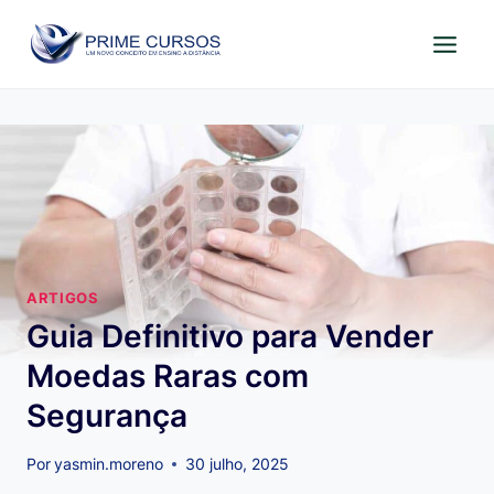
Pular
para
o
Conteúdo
ARTIGOS
Guia Definitivo para Vender
Moedas Raras com
Segurança
Por
yasmin.moreno
30 julho, 2025