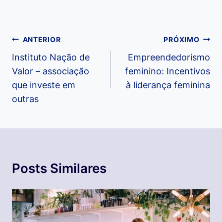
Navegação
ANTERIOR
PRÓXIMO
de
Instituto Nação de
Empreendedorismo
Valor – associação
feminino: Incentivos
Post
que investe em
à liderança feminina
outras
Posts Similares