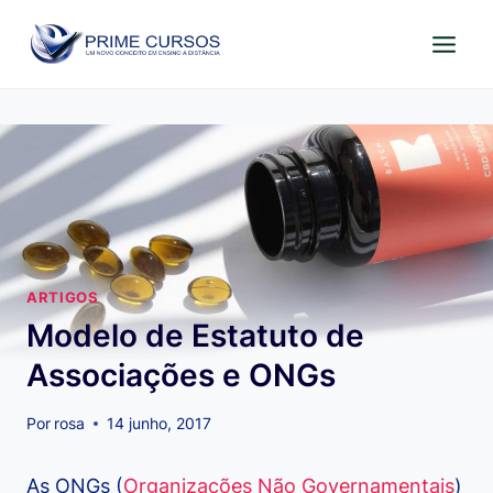
Pular
para
o
Conteúdo
ARTIGOS
Modelo de Estatuto de
Associações e ONGs
Por
rosa
14 junho, 2017
As ONGs (
Organizações Não Governamentais
)