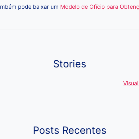
também pode baixar um
Modelo de Ofício para Obtenç
Stories
Moedas Raras
Vantagens do
Conheça 1
de 5 Centavos
Curso de
palavras q
Visua
no Brasil, que
Pacote Office,
muitos ain
alcançam mais
Aprenda e
erram ao fa
R$4 Mil
Destaque-se
ou escreve
Posts Recentes