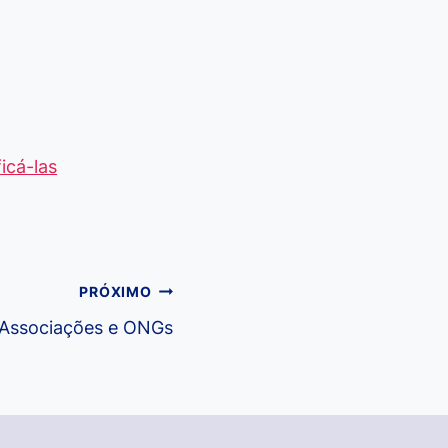
icá-las
PRÓXIMO
 Associações e ONGs