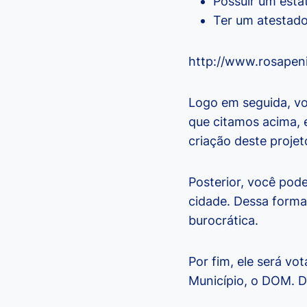
Possuir um esta
Ter um atestado
http://www.rosapen
Logo em seguida, v
que citamos acima, 
criação deste projeto
Posterior, você pod
cidade. Dessa forma
burocrática.
Por fim, ele será vo
Município, o DOM. Da