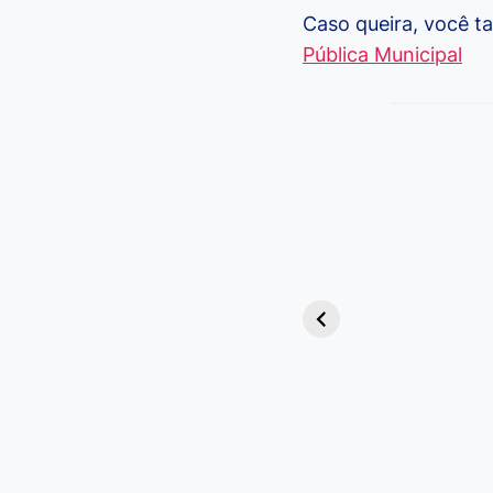
Caso queira, você 
Pública Municipal
Viagem ou
Viajem: Qual é a
Diferença e
Quando Usar
cada Palavra?