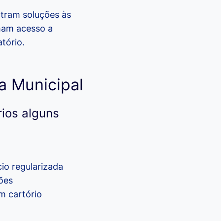
ntram soluções às
nham acesso a
tório.
a Municipal
rios alguns
io regularizada
ões
m cartório