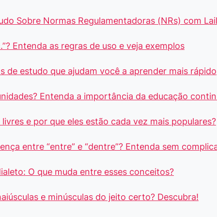
Tudo Sobre Normas Regulamentadoras (NRs) com Lai
.”? Entenda as regras de uso e veja exemplos
s de estudo que ajudam você a aprender mais rápido
unidades? Entenda a importância da educação conti
livres e por que eles estão cada vez mais populares?
rença entre “entre” e “dentre”? Entenda sem complic
dialeto: O que muda entre esses conceitos?
aiúsculas e minúsculas do jeito certo? Descubra!