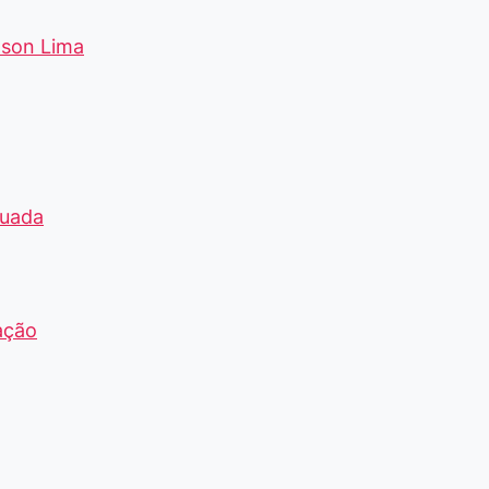
lson Lima
nuada
ação