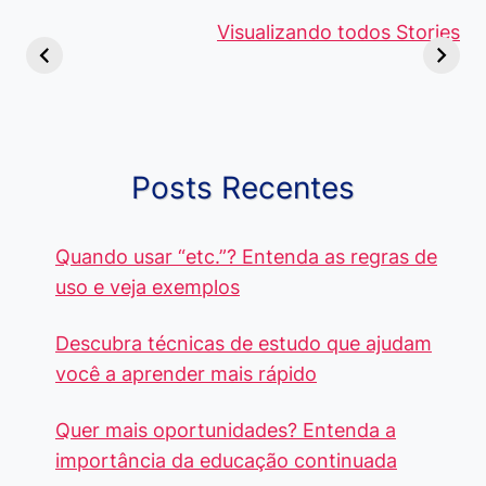
Viagem ou
Moedas Raras
Vantagens
Viajem: Qual é a
de 5 Centavos
Visualizando todos Stories
Curso de
Diferença e
no Brasil, que
Pacote Off
Quando Usar
alcançam mais
Aprenda e
cada Palavra?
R$4 Mil
Destaque-
Posts Recentes
Quando usar “etc.”? Entenda as regras de
uso e veja exemplos
Descubra técnicas de estudo que ajudam
você a aprender mais rápido
Quer mais oportunidades? Entenda a
importância da educação continuada