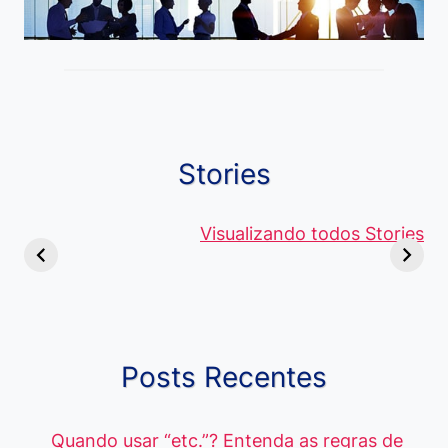
Stories
Viagem ou
Moedas Raras
Vantagens
Viajem: Qual é a
de 5 Centavos
Visualizando todos Stories
Curso de
Diferença e
no Brasil, que
Pacote Off
Quando Usar
alcançam mais
Aprenda e
cada Palavra?
R$4 Mil
Destaque-
Posts Recentes
Quando usar “etc.”? Entenda as regras de