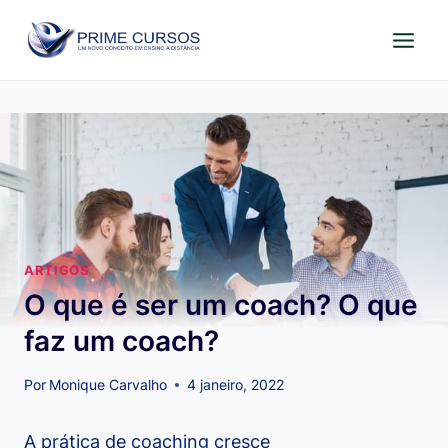
Pular
para
o
Conteúdo
ARTIGOS
O que é ser um coach? O que
faz um coach?
Por
Monique Carvalho
4 janeiro, 2022
A prática de coaching cresce