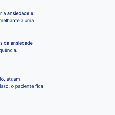
r a ansiedade e
semelhante a uma
as da ansiedade
quência.
lo, atuam
so, o paciente fica