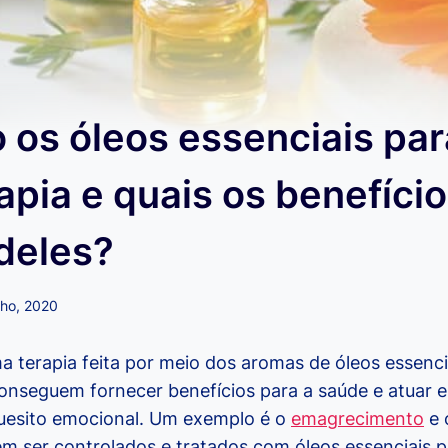
 os óleos essenciais par
pia e quais os benefíci
deles?
lho, 2020
 terapia feita por meio dos aromas de óleos essencia
onseguem fornecer benefícios para a saúde e atuar e
uesito emocional. Um exemplo é o
emagrecimento
e 
em ser controlados e tratados com óleos essenciais p