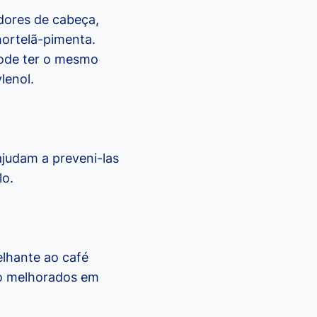
dores de cabeça,
ortelã-pimenta.
pode ter o mesmo
lenol.
ajudam a preveni-las
lo.
lhante ao café
ão melhorados em