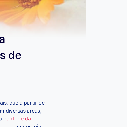
a
os de
is, que a partir de
m diversas áreas,
o
controle da
ara aromaterapia.