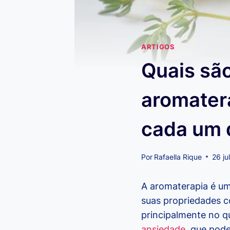
ARTIGOS
Quais são
aromatera
cada um 
Por
Rafaella Rique
26 ju
A aromaterapia é uma
suas propriedades c
principalmente no q
ansiedade
, que pod