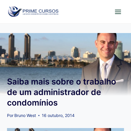
Pular
para
o
Conteúdo
Saiba mais sobre o trabalho
de um administrador de
condomínios
Por
Bruno West
16 outubro, 2014