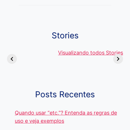
Post:
Stories
Viagem ou
Moedas Raras
Vantagens
Viajem: Qual é a
de 5 Centavos
Visualizando todos Stories
Curso de
Diferença e
no Brasil, que
Pacote Off
Quando Usar
alcançam mais
Aprenda e
cada Palavra?
R$4 Mil
Destaque-
Posts Recentes
Quando usar “etc.”? Entenda as regras de
uso e veja exemplos