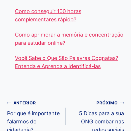
Como conseguir 100 horas
complementares rápido?
Como aprimorar a memória e concentração
para estudar online?
Você Sabe o Que São Palavras Cognatas?
Entenda e Aprenda a Identificá-las
Navegação
ANTERIOR
PRÓXIMO
de
Por que é importante
5 Dicas para a sua
falarmos de
ONG bombar nas
Post
cidadania?
redes sociais