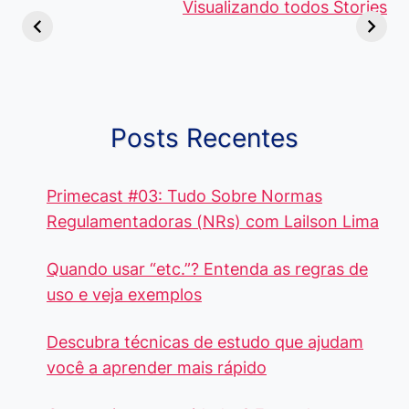
Viajem: Qual é a
de 5 Centavos
Visualizando todos Stories
Curso de
Diferença e
no Brasil, que
Pacote Off
Quando Usar
alcançam mais
Aprenda e
cada Palavra?
R$4 Mil
Destaque-
Posts Recentes
Primecast #03: Tudo Sobre Normas
Regulamentadoras (NRs) com Lailson Lima
Quando usar “etc.”? Entenda as regras de
uso e veja exemplos
Descubra técnicas de estudo que ajudam
você a aprender mais rápido